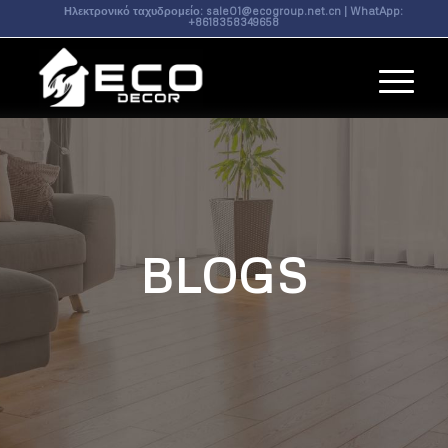
Ηλεκτρονικό ταχυδρομείο:
sale01@ecogroup.net.cn
| WhatApp:
+8618358349658
BLOGS