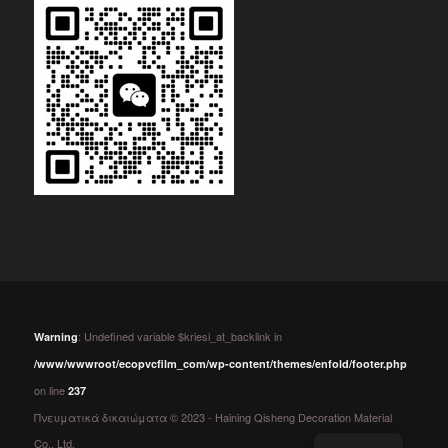
: Undefined variable $kriesi_at_backlink in
Warning
/www/wwwroot/ecopvcfilm_com/wp-content/themes/enfold/footer.php
on line
237
Πνευματικά δικαιώματα © 2023 - Haining Qisheng Decoration Material
Co., Ltd.