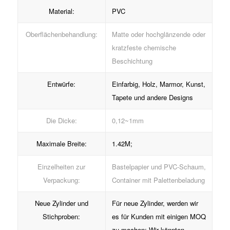
Material:
PVC
Oberflächenbehandlung:
Matte oder hochglänzende oder
kratzfeste chemische
Beschichtung
Entwürfe:
Einfarbig, Holz, Marmor, Kunst,
Tapete und andere Designs
Die Dicke:
0,12~1mm
Maximale Breite:
1.42M;
Einzelheiten zur
Bastelpapier und PVC-Schaum,
Verpackung:
Container mit Palettenbeladung
Neue Zylinder und
Für neue Zylinder, werden wir
Stichproben:
es für Kunden mit einigen MOQ
zu machen; Wir könnten