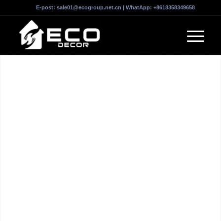
E-post:
sale01@ecogroup.net.cn
| WhatApp:
+8618358349658