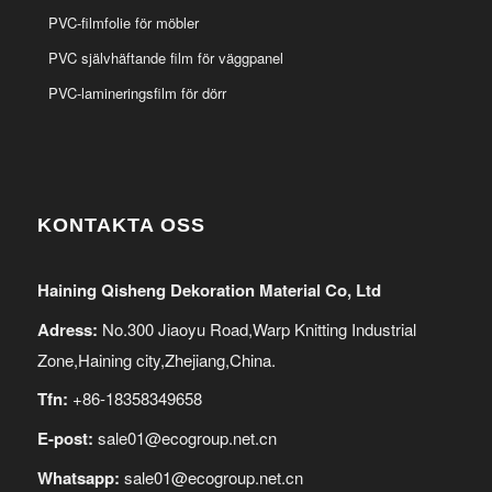
PVC-filmfolie för möbler
PVC självhäftande film för väggpanel
PVC-lamineringsfilm för dörr
KONTAKTA OSS
Haining Qisheng Dekoration Material Co, Ltd
Adress:
No.300 Jiaoyu Road,Warp Knitting Industrial
Zone,Haining city,Zhejiang,China.
Tfn:
+86-18358349658
E-post:
sale01@ecogroup.net.cn
Whatsapp:
sale01@ecogroup.net.cn