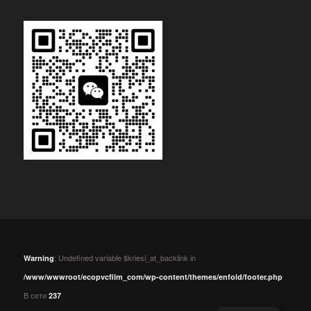
: Undefined variable $kriesi_at_backlink in
Warning
/www/wwwroot/ecopvcfilm_com/wp-content/themes/enfold/footer.php
В сети
237