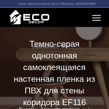
Email:
sale01@ecogroup.net.cn
| WhatApp:
+8618358349658
Темно-серая
однотонная
самоклеящаяся
настенная пленка из
ПВХ для стены
коридора EF116
Вы здесь:
Домашняя страница
/
/