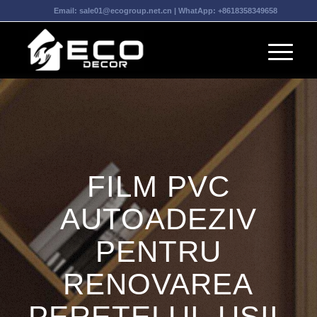
Email:
sale01@ecogroup.net.cn
| WhatApp:
+8618358349658
FILM PVC
AUTOADEZIV
PENTRU
RENOVAREA
PERETELUI, UȘII,