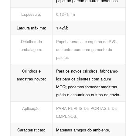
papel de parede e outros desenhos
Espessura:
0,12~1mm
Largura máxima:
1.42M;
Detalhes da
Papel artesanal e espuma de PVC,
embalagem:
contentor com carregamento de
paletes
Cilindros e
Para os novos cilindros, fabricamo-
amostras novos:
los para os clientes com algum
MOQ; podemos fornecer amostras
grátis e assumir os custos de envio.
Aplicação:
PARA PERFIS DE PORTAS E DE
EMPENOS.
Características:
Materiais amigos do ambiente,