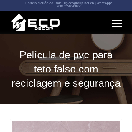
Correio eletrónico:
sale01@ecogroup.net.cn
| WhatApp:
+8618358349658
Película de pvc para
teto falso com
reciclagem e segurança