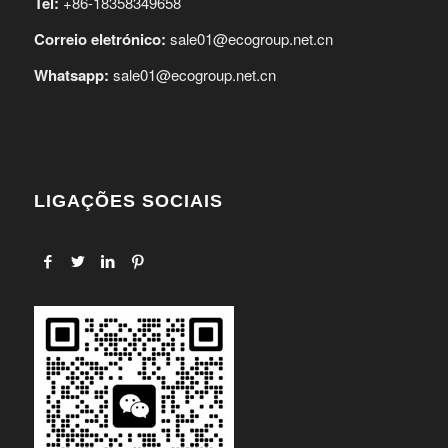
Tel:
+86-18358349658
Correio eletrónico:
sale01@ecogroup.net.cn
Whatsapp:
sale01@ecogroup.net.cn
LIGAÇÕES SOCIAIS