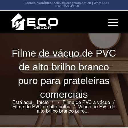
Correio eletrónico:
sale01@ecogroup.net.cn
| WhatApp:
+8618358349658
Filme de vácuo de PVC
de alto brilho branco
puro para prateleiras
comerciais
Está aqui:
Início
/
/
Filme de PVC a vácuo
/
Filme de PVC de alto brilho
/
Vácuo de PVC de
alto brilho branco puro...