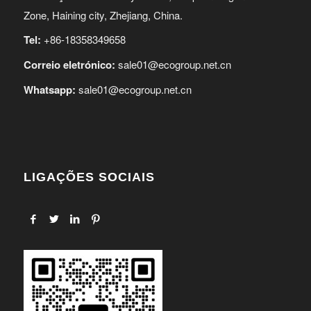
Zone, Haining city, Zhejiang, China.
Tel:
+86-18358349658
Correio eletrónico:
sale01@ecogroup.net.cn
Whatsapp:
sale01@ecogroup.net.cn
LIGAÇÕES SOCIAIS