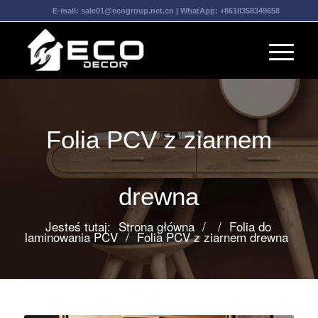
E-mail:
sale01@ecogroup.net.cn
| WhatApp:
+8618358349658
Folia PCV z ziarnem
drewna
Jesteś tutaj:
Strona główna
/
/
Folia do
laminowania PCV
/
Folia PCV z ziarnem drewna