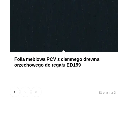
Folia meblowa PCV z ciemnego drewna
orzechowego do regału ED199
2
3
1
Strona 1 z 3