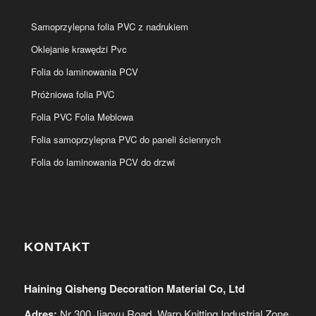
Samoprzylepna folia PVC z nadrukiem
Oklejanie krawędzi Pvc
Folia do laminowania PCV
Próżniowa folia PVC
Folia PVC Folia Meblowa
Folia samoprzylepna PVC do paneli ściennych
Folia do laminowania PCV do drzwi
KONTAKT
Haining Qisheng Decoration Material Co, Ltd
Adres:
Nr 300 Jiaoyu Road, Warp Knitting Industrial Zone,