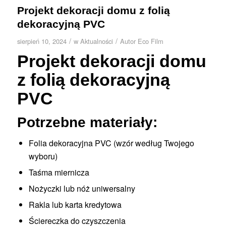
Projekt dekoracji domu z folią
dekoracyjną PVC
/
/
sierpień 10, 2024
w
Aktualności
Autor
Eco Film
Projekt dekoracji domu
z folią dekoracyjną
PVC
Potrzebne materiały:
Folia dekoracyjna PVC (wzór według Twojego
wyboru)
Taśma miernicza
Nożyczki lub nóż uniwersalny
Rakla lub karta kredytowa
Ściereczka do czyszczenia