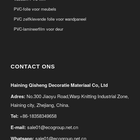
PVC-folie voor meubels
PVC zelfklevende folie voor wandpaneel
PVC-lamineerfilm voor deur
CONTACT ONS
Haining Qisheng Decoratie Materiaal Co, Ltd
Adres:
No.300 Jiaoyu Road,Warp Knitting Industrial Zone,
Haining city, Zhejiang, China.
Tel:
+86-18358349658
E-mail:
sale01@ecogroup.net.cn
Whatsapp:
sale01@ecogroup.net.cn