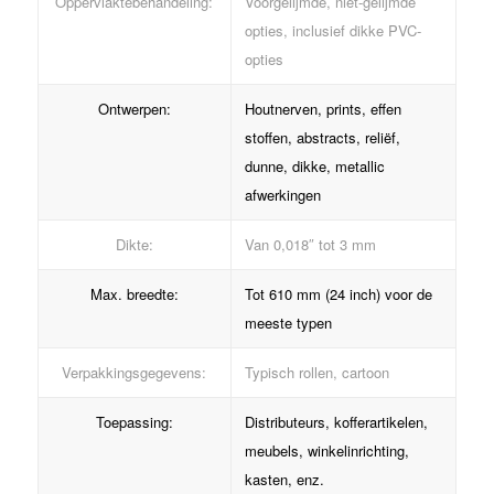
Oppervlaktebehandeling:
Voorgelijmde, niet-gelijmde
opties, inclusief dikke PVC-
opties
Ontwerpen:
Houtnerven, prints, effen
stoffen, abstracts, reliëf,
dunne, dikke, metallic
afwerkingen
Dikte:
Van 0,018″ tot 3 mm
Max. breedte:
Tot 610 mm (24 inch) voor de
meeste typen
Verpakkingsgegevens:
Typisch rollen, cartoon
Toepassing:
Distributeurs, kofferartikelen,
meubels, winkelinrichting,
kasten, enz.