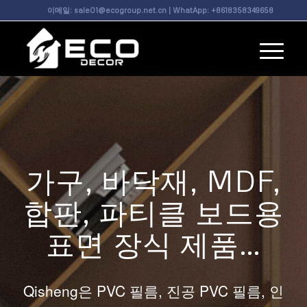
이메일:
sale01@ecogroup.net.cn
| WhatApp:
+8618358349658
가구, 바닥재, MDF,
합판, 파티클 보드용
표면 장식 제품…
Qisheng은 PVC 필름, 진공 PVC 필름, 인