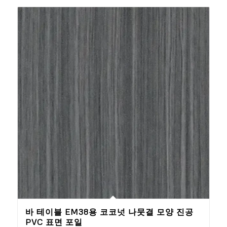
바 테이블 EM38용 코코넛 나뭇결 모양 진공
PVC 표면 포일