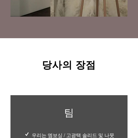
당사의 장점
팀
우리는 엠보싱 / 고광택 솔리드 및 나뭇