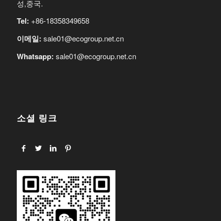
성,중국.
Tel:
+86-18358349658
이메일:
sale01@ecogroup.net.cn
Whatsapp:
sale01@ecogroup.net.cn
소셜 링크