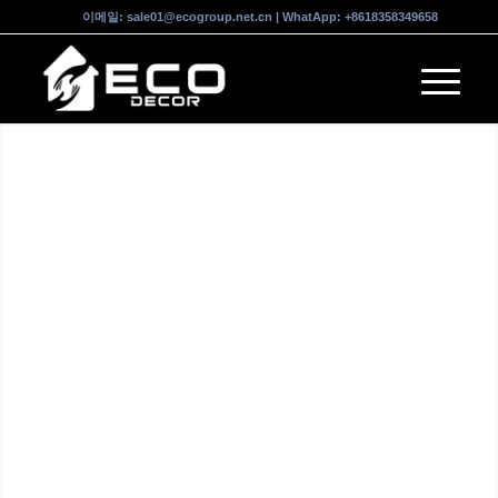
이메일:
sale01@ecogroup.net.cn
| WhatApp:
+8618358349658