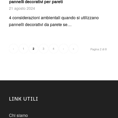
pannelli decorativi per pareti
21 agosto 2024
4 considerazioni ambientali quando si utilizzano
pannelli decorativi da parete se…
‹
1
3
4
›
»
2
Pagina 2 di 8
LINK UTILI
Chi siamo