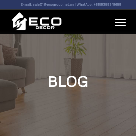
E-mail:
sale01@ecogroup.net.cn
| WhatApp:
+8618358349658
BLOG