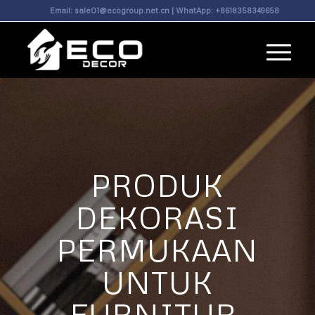
Email:
sale01@ecogroup.net.cn
| WhatApp:
+8618358349658
PRODUK
DEKORASI
PERMUKAAN
UNTUK
FURNITUR,