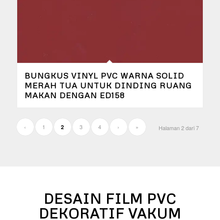
BUNGKUS VINYL PVC WARNA SOLID
MERAH TUA UNTUK DINDING RUANG
MAKAN DENGAN ED158
‹
1
3
4
›
»
2
Halaman 2 dari 7
DESAIN FILM PVC
DEKORATIF VAKUM