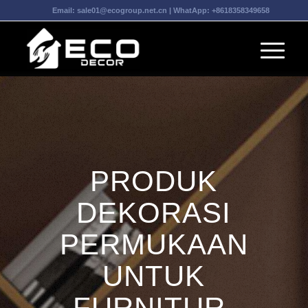
Email:
sale01@ecogroup.net.cn
| WhatApp:
+8618358349658
PRODUK
DEKORASI
PERMUKAAN
UNTUK
FURNITUR,