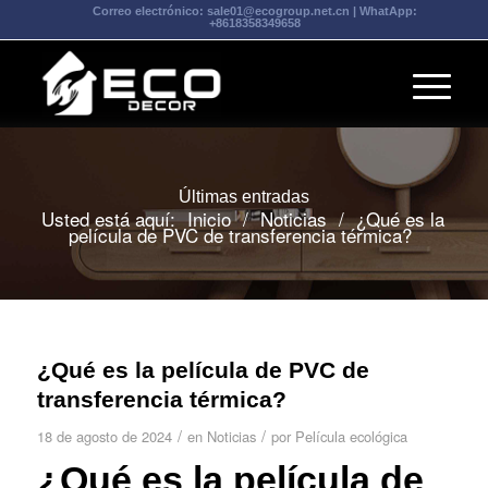
Correo electrónico:
sale01@ecogroup.net.cn
| WhatApp:
+8618358349658
Últimas entradas
Usted está aquí:
Inicio
/
Noticias
/
¿Qué es la
película de PVC de transferencia térmica?
¿Qué es la película de PVC de
transferencia térmica?
/
/
18 de agosto de 2024
en
Noticias
por
Película ecológica
¿Qué es la película de