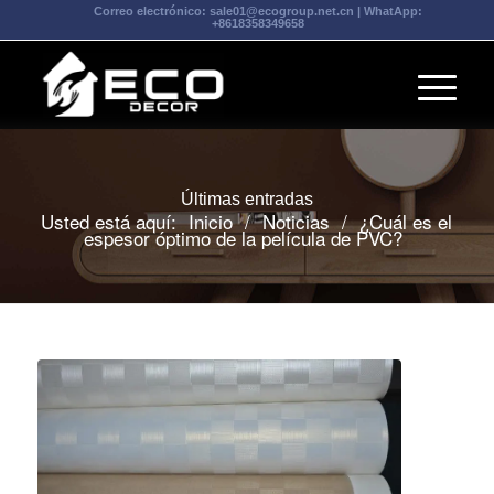
Correo electrónico:
sale01@ecogroup.net.cn
| WhatApp:
+8618358349658
Últimas entradas
Usted está aquí:
Inicio
/
Noticias
/
¿Cuál es el
espesor óptimo de la película de PVC?