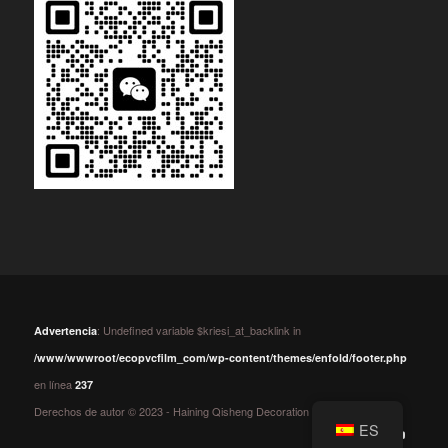
: Undefined variable $kriesi_at_backlink in
Advertencia
/www/wwwroot/ecopvcfilm_com/wp-content/themes/enfold/footer.php
en línea
237
Derechos de autor © 2023 - Haining Qisheng Decoration Material Co.,Ltd
ES