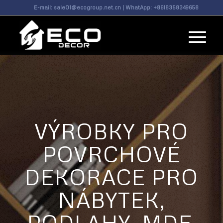
E-mail:
sale01@ecogroup.net.cn
| WhatApp:
+8618358349658
VÝROBKY PRO
POVRCHOVÉ
DEKORACE PRO
NÁBYTEK,
PODLAHY, MDF,