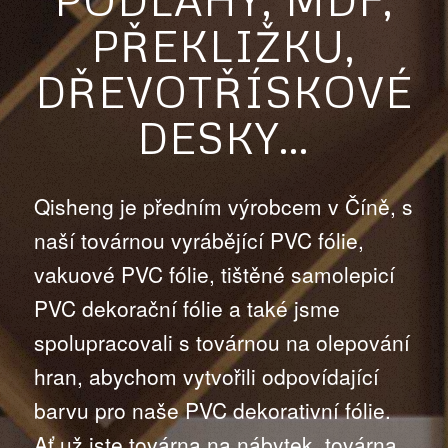
PŘEKLIŽKU,
DŘEVOTŘÍSKOVÉ
DESKY…
Qisheng je předním výrobcem v Číně, s
naší továrnou vyrábějící PVC fólie,
vakuové PVC fólie, tištěné samolepicí
PVC dekorační fólie a také jsme
spolupracovali s továrnou na olepování
hran, abychom vytvořili odpovídající
barvu pro naše PVC dekorativní fólie.
Ať už jste továrna na nábytek, továrna