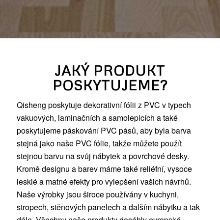
JAKÝ PRODUKT
POSKYTUJEME?
Qisheng poskytuje dekorativní fólii z PVC v typech
vakuových, laminačních a samolepicích a také
poskytujeme páskování PVC pásů, aby byla barva
stejná jako naše PVC fólie, takže můžete použít
stejnou barvu na svůj nábytek a povrchové desky.
Kromě designu a barev máme také reliéfní, vysoce
lesklé a matné efekty pro vylepšení vašich návrhů.
Naše výrobky jsou široce používány v kuchyni,
stropech, stěnových panelech a dalším nábytku a tak
dále. Všechny naše produkty dosáhly evropské