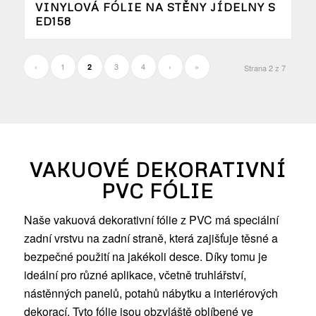
VINYLOVÁ FÓLIE NA STĚNY JÍDELNY S
ED158
‹
1
3
4
›
»
2
Strana 2 z 7
VAKUOVÉ DEKORATIVNÍ
PVC FÓLIE
Naše vakuová dekorativní fólie z PVC má speciální
zadní vrstvu na zadní straně, která zajišťuje těsné a
bezpečné použití na jakékoli desce. Díky tomu je
ideální pro různé aplikace, včetně truhlářství,
nástěnných panelů, potahů nábytku a interiérových
dekorací. Tyto fólie jsou obzvláště oblíbené ve