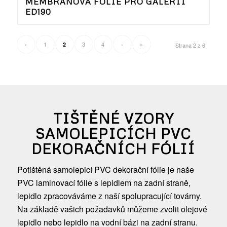
MEMBRÁNOVÁ FÓLIE PRO GALERII
ED190
‹
1
3
4
›
»
2
Strana 2 z 6
TIŠTĚNÉ VZORY
SAMOLEPICÍCH PVC
DEKORAČNÍCH FÓLIÍ
Potištěná samolepicí PVC dekorační fólie je naše
PVC laminovací fólie s lepidlem na zadní straně,
lepidlo zpracováváme z naší spolupracující továrny.
Na základě vašich požadavků můžeme zvolit olejové
lepidlo nebo lepidlo na vodní bázi na zadní stranu.