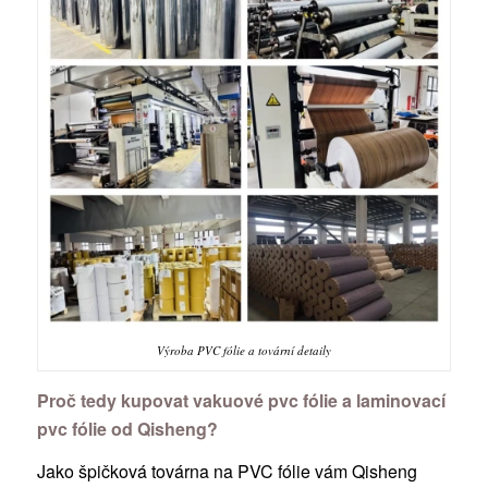
Výroba PVC fólie a tovární detaily
Proč tedy kupovat vakuové pvc fólie a laminovací
pvc fólie od Qisheng?
Jako špičková továrna na PVC fólie vám Qisheng