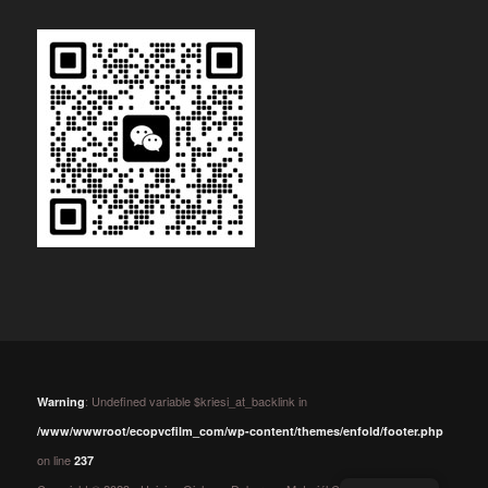
: Undefined variable $kriesi_at_backlink in
Warning
/www/wwwroot/ecopvcfilm_com/wp-content/themes/enfold/footer.php
on line
237