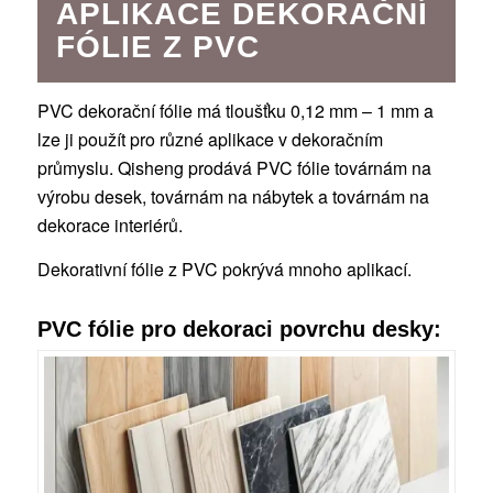
APLIKACE DEKORAČNÍ
FÓLIE Z PVC
PVC dekorační fólie má tloušťku 0,12 mm – 1 mm a
lze ji použít pro různé aplikace v dekoračním
průmyslu. Qisheng prodává PVC fólie továrnám na
výrobu desek, továrnám na nábytek a továrnám na
dekorace interiérů.
Dekorativní fólie z PVC pokrývá mnoho aplikací.
PVC fólie pro dekoraci povrchu desky: