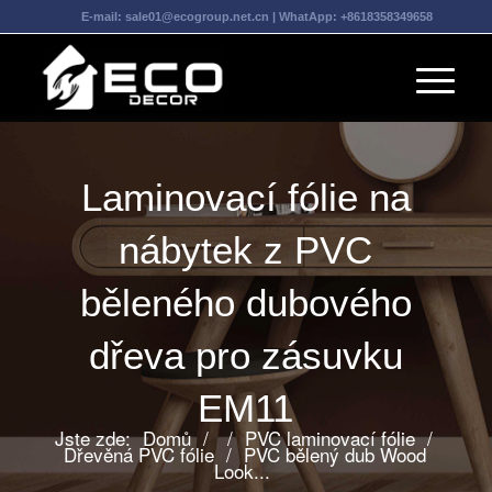
E-mail:
sale01@ecogroup.net.cn
| WhatApp:
+8618358349658
Laminovací fólie na
nábytek z PVC
běleného dubového
dřeva pro zásuvku
EM11
Jste zde:
Domů
/
/
PVC laminovací fólie
/
Dřevěná PVC fólie
/
PVC bělený dub Wood
Look...