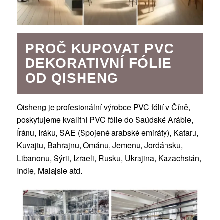
PROČ KUPOVAT PVC
DEKORATIVNÍ FÓLIE
OD QISHENG
Qisheng je profesionální výrobce PVC fólií v Číně,
poskytujeme kvalitní PVC fólie do Saúdské Arábie,
Íránu, Iráku, SAE (Spojené arabské emiráty), Kataru,
Kuvajtu, Bahrajnu, Ománu, Jemenu, Jordánsku,
Libanonu, Sýrii, Izraeli, Rusku, Ukrajina, Kazachstán,
Indie, Malajsie atd.