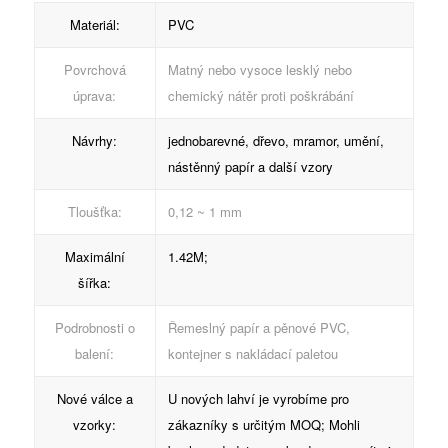
Materiál:
PVC
Povrchová
Matný nebo vysoce lesklý nebo
úprava:
chemický nátěr proti poškrábání
Návrhy:
jednobarevné, dřevo, mramor, umění,
nástěnný papír a další vzory
Tloušťka:
0,12 ~ 1 mm
Maximální
1.42M;
šířka:
Podrobnosti o
Řemeslný papír a pěnové PVC,
balení:
kontejner s nakládací paletou
Nové válce a
U nových lahví je vyrobíme pro
vzorky:
zákazníky s určitým MOQ; Mohli