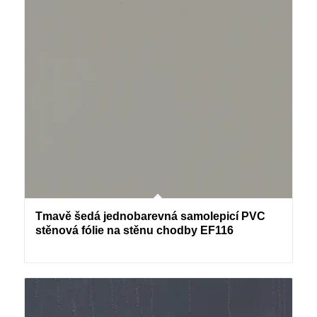
Tmavě šedá jednobarevná samolepicí PVC
stěnová fólie na stěnu chodby EF116