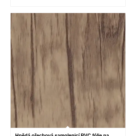
Hnědá ořechová samolepicí PVC fólie na