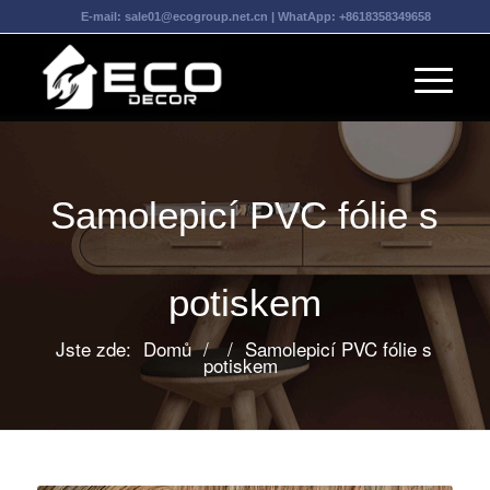
E-mail:
sale01@ecogroup.net.cn
| WhatApp:
+8618358349658
Samolepicí PVC fólie s
potiskem
Jste zde:
Domů
/
/
Samolepicí PVC fólie s
potiskem