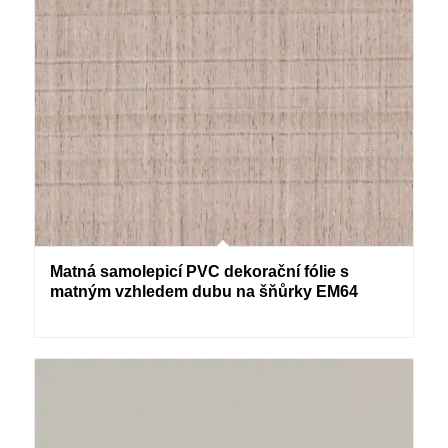
Matná samolepicí PVC dekorační fólie s
matným vzhledem dubu na šňůrky EM64