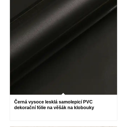
Černá vysoce lesklá samolepicí PVC
dekorační fólie na věšák na klobouky