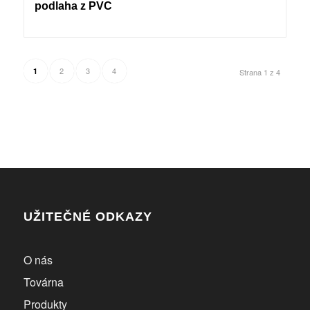
podlaha z PVC
2
3
4
1
Strana 1 z 4
UŽITEČNÉ ODKAZY
O nás
Továrna
Produkty