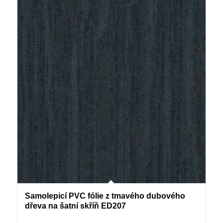
Samolepicí PVC fólie z tmavého dubového
dřeva na šatní skříň ED207