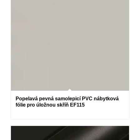
Popelavá pevná samolepicí PVC nábytková
fólie pro úložnou skříň EF115